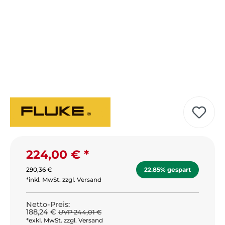
224,00 €
Verkaufspreis:
290,36 €
22.85% gespart
*inkl. MwSt. zzgl. Versand
Netto-Preis:
188,24 €
UVP 244,01 €
*exkl. MwSt. zzgl. Versand