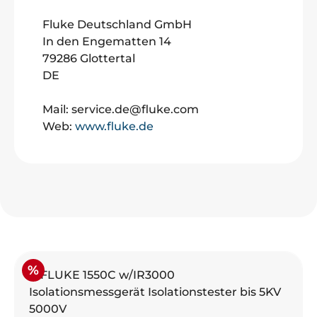
Fluke Deutschland GmbH
In den Engematten 14
79286 Glottertal
DE
Mail: service.de@fluke.com
Web:
www.fluke.de
Produktgalerie überspringen
Rabatt
%