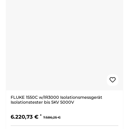
FLUKE 1550C w/IR3000 Isolationsmessgerät
Isolationstester bis 5KV 5000V
Regulärer Preis:
Verkaufspreis:
6.220,73 €
7.586,25 €