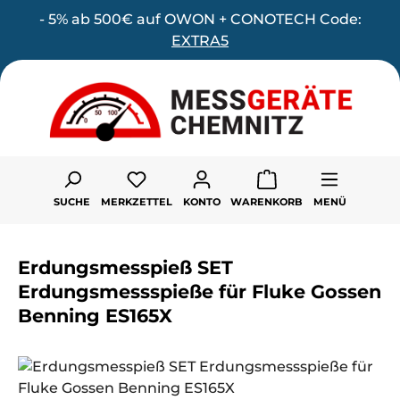
- 5% ab 500€ auf OWON + CONOTECH Code:
Zum Hauptinhalt springen
EXTRA5
Du hast 0 Produkte auf dem Merk
SUCHE
MERKZETTEL
KONTO
WARENKORB
MENÜ
Erdungsmesspieß SET
Erdungsmessspieße für Fluke Gossen
Benning ES165X
Bildergalerie überspringen