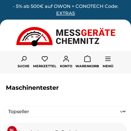
- 5% ab 500€ auf OWON + CONOTECH Code:
Zum Hauptinhalt springen
EXTRA5
Du hast 0 Produkte auf dem Merk
SUCHE
MERKZETTEL
KONTO
WARENKORB
MENÜ
Maschinentester
Rabatt
%