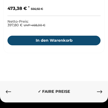
Regulärer Preis:
Verkaufspreis:
473,38 €
556,92 €
Netto-Preis:
397,80 €
UVP 468,00 €
In den Warenkorb
✓ FAIRE PREISE