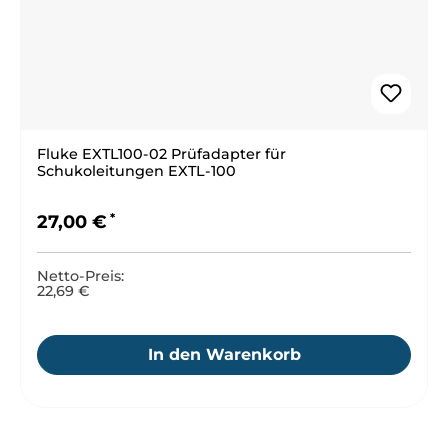
Fluke EXTL100-02 Prüfadapter für
Schukoleitungen EXTL-100
Regulärer Preis:
27,00 €
Netto-Preis:
22,69 €
In den Warenkorb