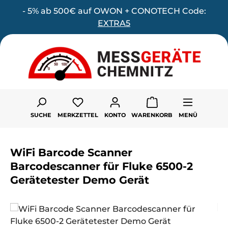
- 5% ab 500€ auf OWON + CONOTECH Code:
Zum Hauptinhalt springen
EXTRA5
Du hast 0 Produkte auf dem Merk
SUCHE
MERKZETTEL
KONTO
WARENKORB
MENÜ
WiFi Barcode Scanner
Barcodescanner für Fluke 6500-2
Gerätetester Demo Gerät
Bildergalerie überspringen