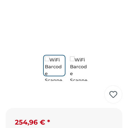
Regulärer Preis:
254,96 €