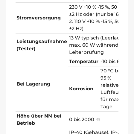
230 V +10 % -15 %, 50 Hz
±2 Hz oder (nur bei 6500-
Stromversorgung
2: 110 V +10 % -15 %, 50 Hz
±2 Hz)
13 W typisch (Leerlauf)
Leistungsaufnahme
max. 60 W während 25 A
(Tester)
Leiterprüfung
Temperatur
-10 bis 60 °C
70 °C bei
95 %
Bei Lagerung
relativer
Korrosion
Luftfeuchte
für max. 5
Tage
Höhe über NN bei
0 bis 2000 m
Betrieb
IP-40 (Gehäuse), IP-20