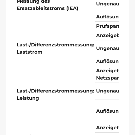
Messung des
Ungenauigkeit
Ersatzableitstroms (IEA)
Auflösung
Prüfspannung
Anzeigebereic
Last-/Differenzstrommessung:
Ungenauigkeit
Laststrom
Auflösung
Anzeigebereich
Netzspannung
Last-/Differenzstrommessung:
Ungenauigkeit
Leistung
Auflösung
Anzeigebereic