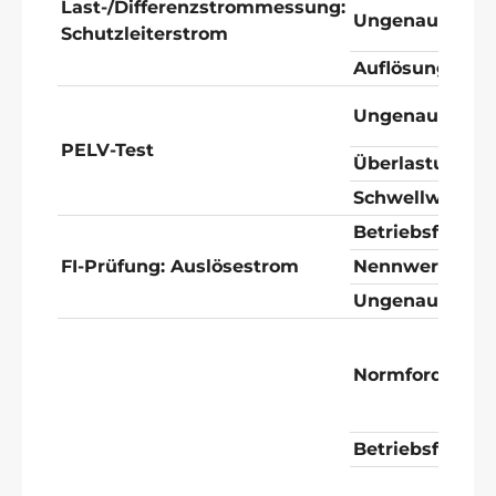
Last-/Differenzstrommessung:
Ungenauigkeit
Schutzleiterstrom
Auflösung
Ungenauigkeit 
PELV-Test
Überlastungss
Schwellwert f
Betriebsfehler
FI-Prüfung: Auslösestrom
Nennwert
Ungenauigkeit
Normforderun
Betriebsfehler