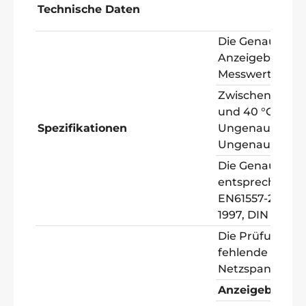
Technische Daten
Die Genauigkei
Anzeigebereich i
Messwert + Digits
Zwischen 0 °C u
und 40 °C, könn
Spezifikationen
Ungenauigkeits
Ungenauigkeit)
Die Genauigkeit
entsprechend d
EN61557-2: 1997
1997, DIN VDE04
Die Prüfung zei
fehlende Schutz
Netzspannung 
Anzeigebereic