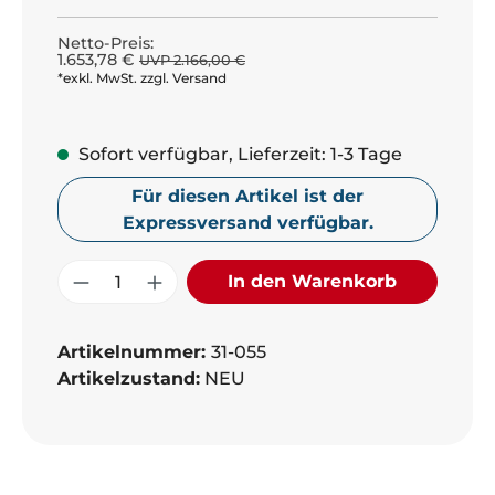
Netto-Preis:
1.653,78 €
UVP 2.166,00 €
*exkl. MwSt. zzgl. Versand
Sofort verfügbar, Lieferzeit: 1-3 Tage
Für diesen Artikel ist der
Expressversand verfügbar.
Produkt Anzahl: Gib den gewünschte
In den Warenkorb
Artikelnummer:
31-055
Artikelzustand:
NEU