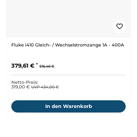
Fluke i410 Gleich- / Wechselstromzange 1A - 400A
Regulärer Preis:
Verkaufspreis:
379,61 €
516,46 €
Netto-Preis:
319,00 €
UVP 434,00 €
In den Warenkorb