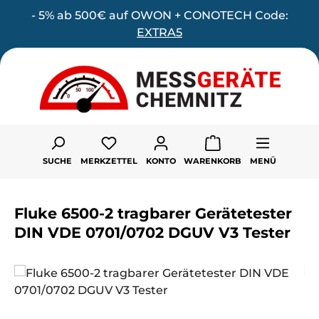
- 5% ab 500€ auf OWON + CONOTECH Code:
Zum Hauptinhalt springen
EXTRA5
Du hast 0 Produkte auf dem Merk
SUCHE
MERKZETTEL
KONTO
WARENKORB
MENÜ
Fluke 6500-2 tragbarer Gerätetester
DIN VDE 0701/0702 DGUV V3 Tester
Bildergalerie überspringen