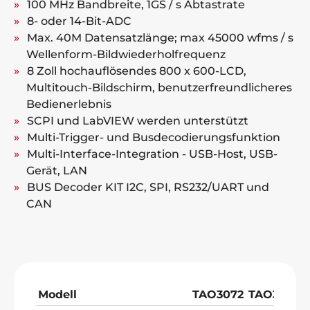
100 MHz Bandbreite, 1GS / s Abtastrate
8- oder 14-Bit-ADC
Max. 40M Datensatzlänge; max 45000 wfms / s
Wellenform-Bildwiederholfrequenz
8 Zoll hochauflösendes 800 x 600-LCD,
Multitouch-Bildschirm, benutzerfreundlicheres
Bedienerlebnis
SCPI und LabVIEW werden unterstützt
Multi-Trigger- und Busdecodierungsfunktion
Multi-Interface-Integration - USB-Host, USB-
Gerät, LAN
BUS Decoder KIT I2C, SPI, RS232/UART und
CAN
Modell
TAO3072
TAO3102
T