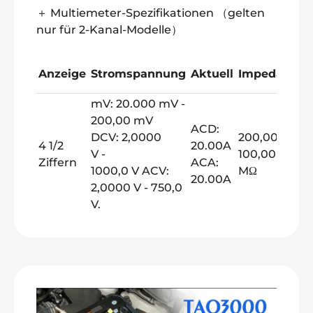
＋ Multiemeter-Spezifikationen （gelten
nur für 2-Kanal-Modelle）
Anzeige
Stromspannung
Aktuell
Impedanz
D
mV: 20.000 mV -
200,00 mV
ACD:
DCV: 2,0000
200,00 Ω -
4 1/2
20.00A
V -
100,00
√
Ziffern
ACA:
1000,0 V ACV:
MΩ
20.00A
2,0000 V - 750,0
V.