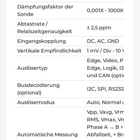
Dämpfungsfaktor der
0,001X - 1000X, Schritt
Sonde
Abtastrate /
± 2,5 ppm
Relaiszeitgenauigkeit
Eingangskopplung
DC, AC, GND
Vertikale Empfindlichkeit
1 mV / Div - 10 V / D
Edge, Video, Pulse, 
Auslösertyp
Edge, Logik, I2C, SPI
und CAN (optional)
Busdecodierung
I2C, SPI, RS232, CAN
(optional)
Auslösemodus
Auto, Normal und Si
Vpp, Vavg, Vrms, Fr
RMS, Vmax, Vmin, Vt
Phase A → B ↑, Phase
Automatische Messung
Abfallzeit, + Breite , 