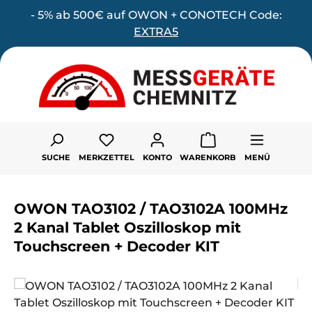
- 5% ab 500€ auf OWON + CONOTECH Code:
Zum Hauptinhalt springen
EXTRA5
Du hast 0 Produkte auf dem Merk
SUCHE
MERKZETTEL
KONTO
WARENKORB
MENÜ
OWON TAO3102 / TAO3102A 100MHz
2 Kanal Tablet Oszilloskop mit
Touchscreen + Decoder KIT
Bildergalerie überspringen