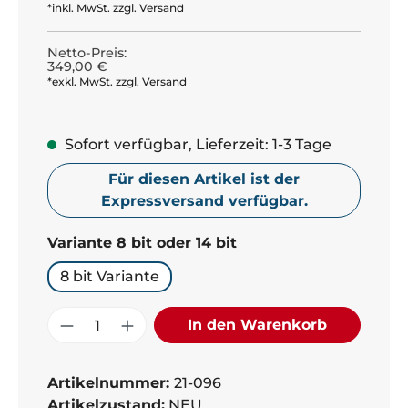
*inkl. MwSt. zzgl. Versand
Netto-Preis:
349,00 €
*exkl. MwSt. zzgl. Versand
Sofort verfügbar, Lieferzeit: 1-3 Tage
Für diesen Artikel ist der
Expressversand verfügbar.
auswählen
Variante 8 bit oder 14 bit
8 bit Variante
Produkt Anzahl: Gib den gewünschte
In den Warenkorb
Artikelnummer:
21-096
Artikelzustand:
NEU