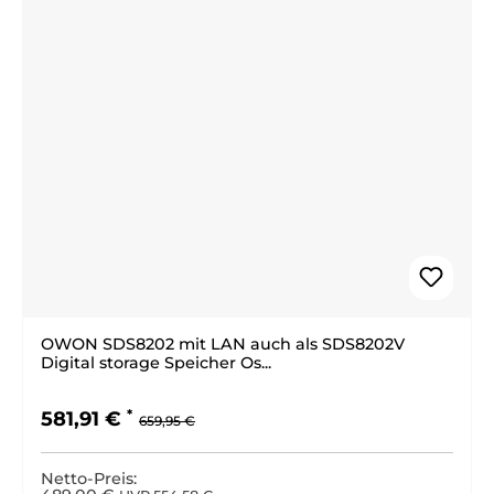
OWON SDS8202 mit LAN auch als SDS8202V
Digital storage Speicher Os...
Regulärer Preis:
Verkaufspreis:
581,91 €
659,95 €
Netto-Preis: