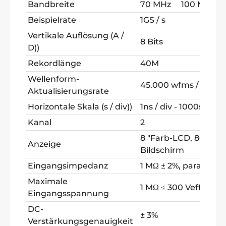
Bandbreite
70 MHz
100 MHz
1
Beispielrate
1GS / s
Vertikale Auflösung (A /
8 Bits
D))
Rekordlänge
40M
Wellenform-
45.000 wfms / s
Aktualisierungsrate
Horizontale Skala (s / div))
1ns / div - 1000s / div,
Kanal
2
8 "Farb-LCD, 800 x 6
Anzeige
Bildschirm
Eingangsimpedanz
1 MΩ ± 2%, parallel zu
Maximale
1 MΩ ≤ 300 Veff;
Eingangsspannung
DC-
± 3%
Verstärkungsgenauigkeit