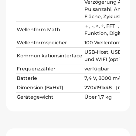
Verzögerung A → B ↑,
Pulsanzahl, Anstieg
Fläche, Zyklusberei
＋, -, ×, ÷, FFT ， FFTr
Wellenform Math
Funktion, Digitalfilte
Wellenformspeicher
100 Wellenformen
USB-Host, USB-Gerät
Kommunikationsinterface
und WIFI (optional)
Frequenzzähler
verfügbar
Batterie
7,4 V, 8000 mAh ， 5
Dimension (BxHxT)
270x191x48 （mm）
Gerätegewicht
Über 1,7 kg