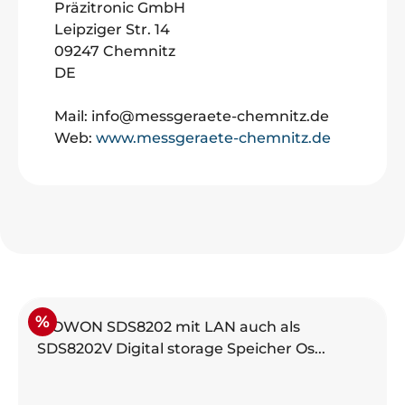
Präzitronic GmbH
Leipziger Str. 14
09247 Chemnitz
DE
Mail: info@messgeraete-chemnitz.de
Web:
www.messgeraete-chemnitz.de
Produktgalerie überspringen
Rabatt
%