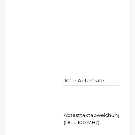
SD
Jitter Abtastrate
±1
Sin
10
Ab
ns
Abtasttaktabweichung
Mit
(DC .. 100 MHz)
±(1
pp