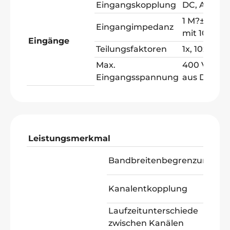
Eingangskopplung
DC, AC, Gr
1 M?±2% par
Eingangimpedanz
mit 10pF±5
Eingänge
Teilungsfaktoren
1x, 10x, 100
Max.
400 Vpp (
Eingangsspannung
aus DC+AC
Leistungsmerkmal
We
20 
Bandbreitenbegrenzung
Ba
50 
Kanalentkopplung
MH
Laufzeitunterschiede
150
zwischen Kanälen