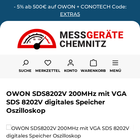
- 5% ab 500€ auf OWON + CONOTECH Code:
Zum Hauptinhalt springen
EXTRA5
Du hast 0 Produkte auf dem Merk
SUCHE
MERKZETTEL
KONTO
WARENKORB
MENÜ
OWON SDS8202V 200MHz mit VGA
SDS 8202V digitales Speicher
Oszilloskop
Bildergalerie überspringen