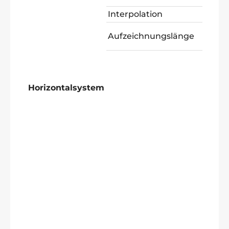
Interpolation
(si
10
Aufzeichnungslänge
pr
Horizontalsystem
SD
SD