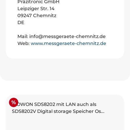
Präzitronic GmbH
Leipziger Str. 14
09247 Chemnitz
DE
Mail: info@messgeraete-chemnitz.de
Web:
www.messgeraete-chemnitz.de
Produktgalerie überspringen
Rabatt
%