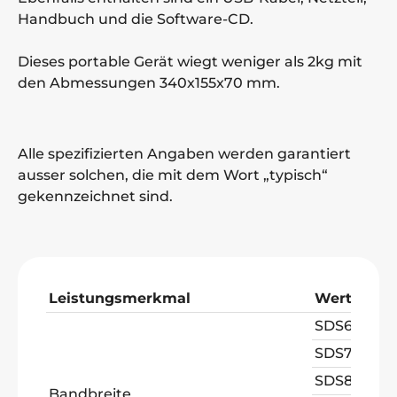
Handbuch und die Software-CD.
Dieses portable Gerät wiegt weniger als 2kg mit
den Abmessungen 340x155x70 mm.
Alle spezifizierten Angaben werden garantiert
ausser solchen, die mit dem Wort „typisch“
gekennzeichnet sind.
Leistungsmerkmal
Wert
SDS6062
6
SDS7102
1
SDS8102
1
Bandbreite