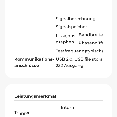
Signalberechnung
Signalspeicher
Bandbreite
Lissajous-
graphen
Phasendifferenz
Testfrequenz (typisch)
Kommunikations-
USB 2.0, USB file storage pro
anschlüsse
232 Ausgang
Leistungsmerkmal
We
±6
Intern
Bi
Trigger