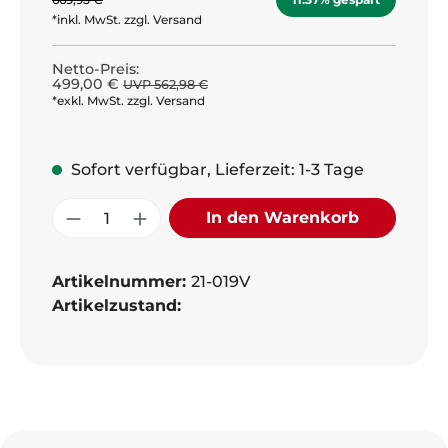
*inkl. MwSt. zzgl. Versand
Netto-Preis:
499,00 €
UVP 562,98 €
*exkl. MwSt. zzgl. Versand
Sofort verfügbar, Lieferzeit: 1-3 Tage
Produkt Anzahl: Gib den gewünschte
In den Warenkorb
Artikelnummer:
21-019V
Artikelzustand: