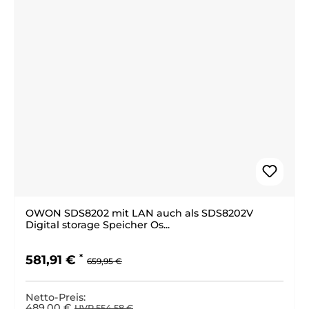
OWON SDS8202 mit LAN auch als SDS8202V
Digital storage Speicher Os...
Regulärer Preis:
Verkaufspreis:
581,91 €
659,95 €
Netto-Preis:
489,00 €
UVP 554,58 €