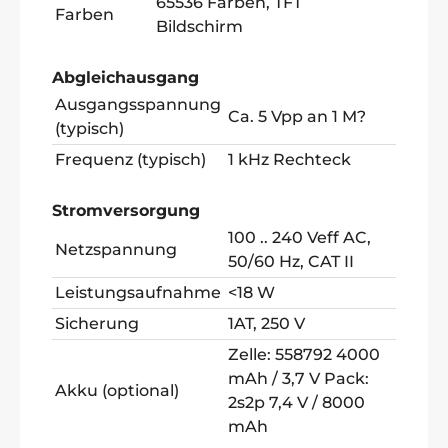
65536 Farben, TFT
Farben
Bildschirm
Abgleichausgang
Ausgangsspannung
Ca. 5 Vpp an 1 M?
(typisch)
Frequenz (typisch)
1 kHz Rechteck
Stromversorgung
100 .. 240 Veff AC,
Netzspannung
50/60 Hz, CAT II
Leistungsaufnahme
<18 W
Sicherung
1AT, 250 V
Zelle: 558792 4000
mAh / 3,7 V Pack:
Akku (optional)
2s2p 7,4 V / 8000
mAh