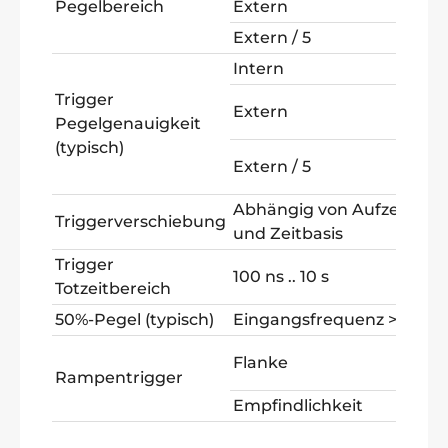
Pegelbereich
Extern
±6
Extern / 5
±3
Intern
±0
Trigger
±(
Extern
Pegelgenauigkeit
% 
(typisch)
±(
Extern / 5
% 
Abhängig von Aufzeichun
Triggerverschiebung
und Zeitbasis
Trigger
100 ns .. 10 s
Totzeitbereich
50%-Pegel (typisch)
Eingangsfrequenz >=50 H
st
Flanke
fa
Rampentrigger
Empfindlichkeit
0,3
po