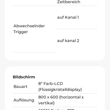
Zeitbereich
24 
Ra
Im
auf Kanal 1
Vi
Abwechselnder
Trigger
Ra
Im
auf kanal 2
Vi
Bildschirm
8“ Farb-LCD
Bauart
(Flüssigkristalldisplay)
800 x 600 (horizontal x
Auflösung
vertikal)