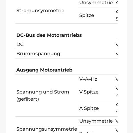
Unsymmetrie
A AC +
Stromunsymmetrie
A Spitz
Spitze
Spitze
DC-Bus des Motorantriebs
DC
V DC
Brummspannung
V AC
Ausgang Motorantrieb
V–A–Hz
V PW
V Spitz
Spannung und Strom
V Spitze
max
(gefiltert)
A Spitz
A Spitze
max
Unsymmetrie
V PW
Spannungsunsymmetrie
V Spitz