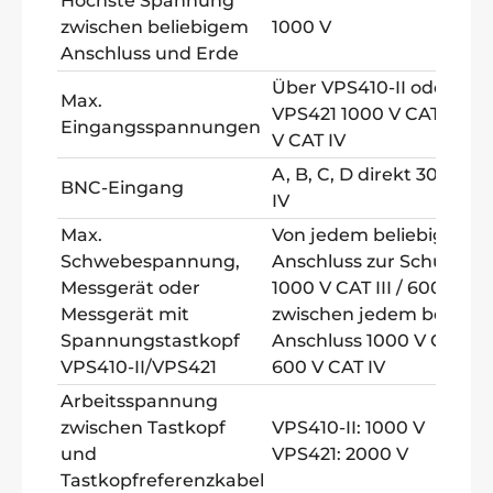
Höchste Spannung
zwischen beliebigem
1000 V
Anschluss und Erde
Über VPS410-II oder
Max.
VPS421 1000 V CAT III / 
Eingangsspannungen
V CAT IV
A, B, C, D direkt 300 V C
BNC-Eingang
IV
Max.
Von jedem beliebigen
Schwebespannung,
Anschluss zur Schutzer
Messgerät oder
1000 V CAT III / 600 V CA
Messgerät mit
zwischen jedem beliebi
Spannungstastkopf
Anschluss 1000 V CAT III 
VPS410-II/VPS421
600 V CAT IV
Arbeitsspannung
zwischen Tastkopf
VPS410-II: 1000 V
und
VPS421: 2000 V
Tastkopfreferenzkabel