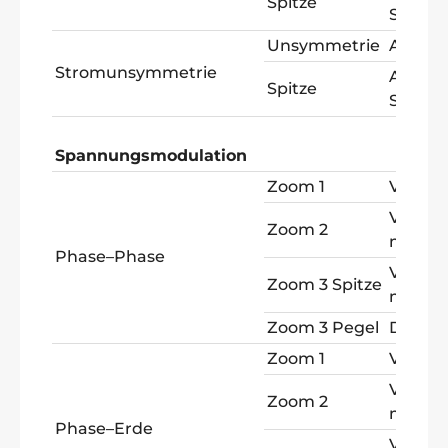
Spitze
Spitze
Unsymmetrie
A AC +
Stromunsymmetrie
A Spitz
Spitze
Spitze
Spannungsmodulation
Zoom 1
V PW
V Spitz
Zoom 2
max
Phase–Phase
V Spitz
Zoom 3 Spitze
max
Zoom 3 Pegel
Delta 
Zoom 1
V PW
V Spitz
Zoom 2
max
Phase–Erde
V Spitz