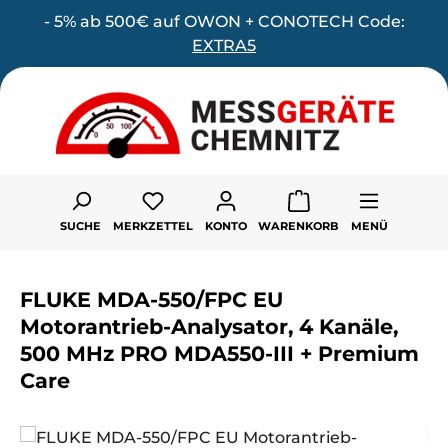
- 5% ab 500€ auf OWON + CONOTECH Code:
Zum Hauptinhalt springen
EXTRA5
Du hast 0 Produkte auf dem Merk
SUCHE
MERKZETTEL
KONTO
WARENKORB
MENÜ
FLUKE MDA-550/FPC EU
Motorantrieb-Analysator, 4 Kanäle,
500 MHz PRO MDA550-III + Premium
Care
Bildergalerie überspringen