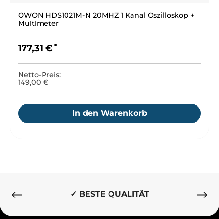
OWON HDS1021M-N 20MHZ 1 Kanal Oszilloskop +
Multimeter
Regulärer Preis:
177,31 €
Netto-Preis:
149,00 €
In den Warenkorb
✓ BESTE QUALITÄT