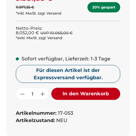
11.977,35 €
20% gespart
*inkl. MwSt. zzgl. Versand
Netto-Preis:
8.052,00 €
UVP 10.065,00 €
*exkl. MwSt. zzgl. Versand
Sofort verfügbar, Lieferzeit: 1-3 Tage
Für diesen Artikel ist der
Expressversand verfügbar.
Produkt Anzahl: Gib den gewünschte
In den Warenkorb
Artikelnummer:
17-053
Artikelzustand:
NEU