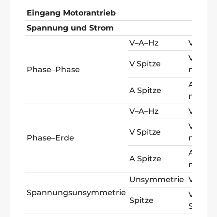
Eingang Motorantrieb
Spannung und Strom
V–A–Hz
V AC +
V Spitz
V Spitze
Phase–Phase
max
A Spitz
A Spitze
max
V–A–Hz
V AC +
V Spitz
V Spitze
Phase–Erde
max
A Spitz
A Spitze
max
Unsymmetrie
V AC +
Spannungsunsymmetrie
V Spitz
Spitze
Spitze