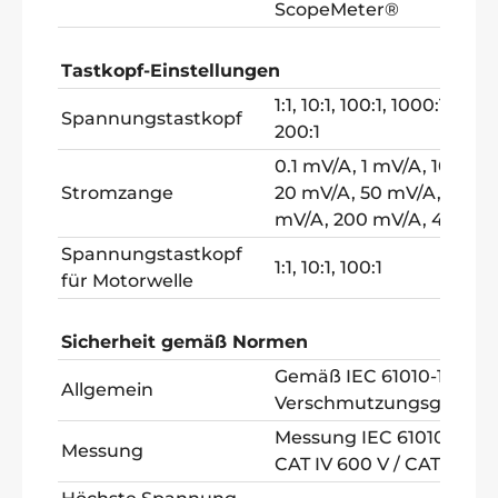
ScopeMeter®
Tastkopf-Einstellungen
1:1, 10:1, 100:1, 1000:1, 20:1,
Spannungstastkopf
200:1
0.1 mV/A, 1 mV/A, 10 mV/
Stromzange
20 mV/A, 50 mV/A, 100
mV/A, 200 mV/A, 400 m
Spannungstastkopf
1:1, 10:1, 100:1
für Motorwelle
Sicherheit gemäß Normen
Gemäß IEC 61010-1:
Allgemein
Verschmutzungsgrad 2
Messung IEC 61010-2-03
Messung
CAT IV 600 V / CAT III 10