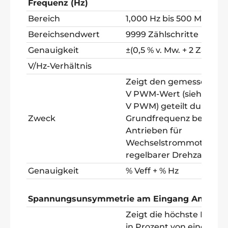
Frequenz (Hz)
Bereich
1,000 Hz bis 500 MHz
Bereichsendwert
9999 Zählschritte
Genauigkeit
±(0,5 % v. Mw. + 2 Zählwe
V/Hz-Verhältnis
Zeigt den gemessenen
V PWM-Wert (siehe
V PWM) geteilt durch di
Zweck
Grundfrequenz bei
Antrieben für
Wechselstrommotoren 
regelbarer Drehzahl an
Genauigkeit
% Veff + % Hz
Spannungsunsymmetrie am Eingang Antrieb
Zeigt die höchste Differ
in Prozent von einer der