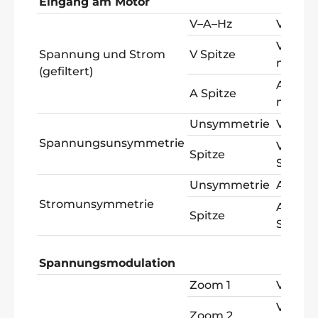
Eingang am Motor
V–A–Hz
V PW
V Spitz
Spannung und Strom
V Spitze
max
(gefiltert)
A Spitz
A Spitze
max
Unsymmetrie
V PW
Spannungsunsymmetrie
V Spitz
Spitze
Spitze
Unsymmetrie
A AC +
Stromunsymmetrie
A Spitz
Spitze
Spitze
Spannungsmodulation
Zoom 1
V PW
V Spitz
Zoom 2