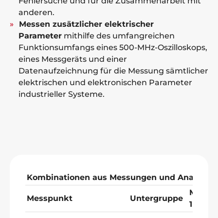
Fehlersuche und für die Zusammenarbeit mit
anderen.
Messen zusätzlicher elektrischer
Parameter
mithilfe des umfangreichen
Funktionsumfangs eines 500-MHz-Oszilloskops,
eines Messgeräts und einer
Datenaufzeichnung für die Messung sämtlicher
elektrischen und elektronischen Parameter
industrieller Systeme.
Kombinationen aus Messungen und Analysen
Messw
Messpunkt
Untergruppe
1