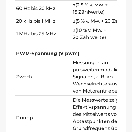
±(2,5 % v. Mw. +
60 Hz bis 20 kHz
15 Zählwerte)
20 kHz bis 1 MHz
±(5 % v. Mw. + 20 Zählwer
±(10 % v. Mw. +
1 MHz bis 25 MHz
20 Zählwerte)
PWM-Spannung (V pwm)
Messungen an
pulsweitenmodulierten
Zweck
Signalen, z. B. an
Wechselrichterausgäng
von Motorantrieben
Die Messwerte zeigen di
Effektivspannung auf Ba
des Mittelwerts von
Prinzip
Abtastpunkten der
Grundfrequenz über ein