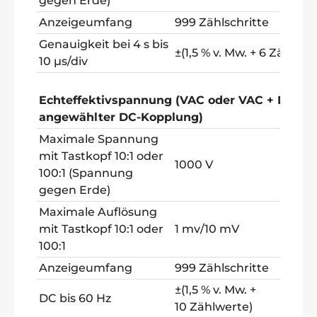
gegen Erde)
Anzeigeumfang
999 Zählschritte
Genauigkeit bei 4 s bis
±(1,5 % v. Mw. + 6 Zählwer
10 µs/div
Echteffektivspannung (VAC oder VAC + DC) (b
angewählter DC-Kopplung)
Maximale Spannung
mit Tastkopf 10:1 oder
1000 V
100:1 (Spannung
gegen Erde)
Maximale Auflösung
mit Tastkopf 10:1 oder
1 mv/10 mV
100:1
Anzeigeumfang
999 Zählschritte
±(1,5 % v. Mw. +
DC bis 60 Hz
10 Zählwerte)