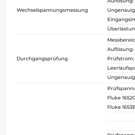
Auflösung:
Wechselspannungsmessung
Ungenauigk
Eingangsi
Überlastu
Messbereic
Auflösung:
Durchgangsprüfung
Prüfstrom:
Leerlaufs
Ungenauigk
Prüfspann
Fluke 1652C
Fluke 1653B