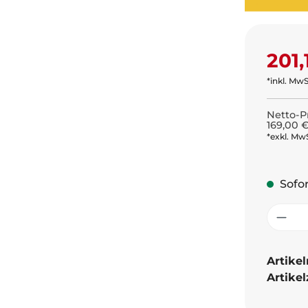
Regulär
201,
*inkl. MwS
Netto-Pr
169,00 
*exkl. MwS
Sofor
Prod
Artike
Artike