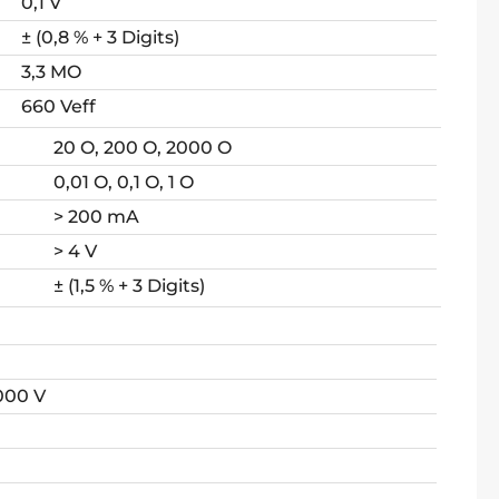
0,1 V
± (0,8 % + 3 Digits)
3,3 MO
660 Veff
20 O, 200 O, 2000 O
0,01 O, 0,1 O, 1 O
> 200 mA
> 4 V
± (1,5 % + 3 Digits)
000 V