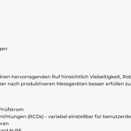
gen
 einen hervorragenden Ruf hinsichtlich Vielseitigkeit, 
er nach produktiveren Messgeräten besser erfüllen zu
Prüfstrom
chtungen (RCDs) – variabel einstellbar für benutzerde
oren
und N-PE