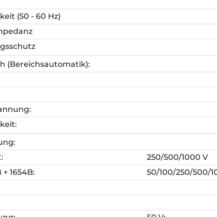
eit (50 - 60 Hz)
mpedanz
ngsschutz
h (Bereichsautomatik):
pannung:
eit:
ung:
:
250/500/1000 V
 + 1654B:
50/100/250/500/1