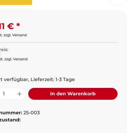
er Preis:
11 €
t. zzgl. Versand
eis:
€
t. zzgl. Versand
t verfügbar, Lieferzeit: 1-3 Tage
ukt Anzahl: Gib den gewünschten Wer
In den Warenkorb
lnummer:
25-003
lzustand: