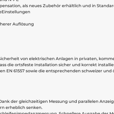
ensation, als neues Zubehör erhältlich und in Standar
eEinstellungen
herer Auflösung
e Sicherheit von elektrischen Anlagen in privaten, kom
ass die ortsfeste Installation sicher und korrekt instal
hen EN 61557 sowie die entsprechenden schweizer und 
Dank der gleichzeitigen Messung und parallelen Anzei
rn erheblich senken.
chleifenimpedanzmessung. Schnellere Ausgabe der Me