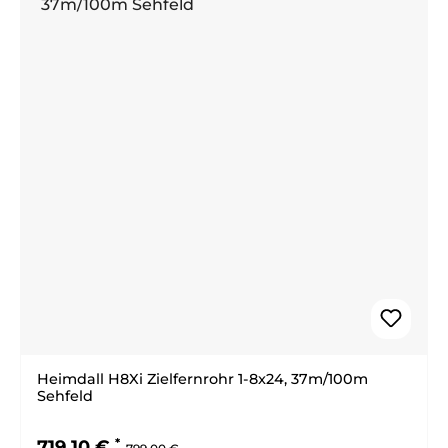
Heimdall H8Xi Zielfernrohr 1-8x24, 37m/100m
Sehfeld
Regulärer Preis:
Verkaufspreis:
719,10 €