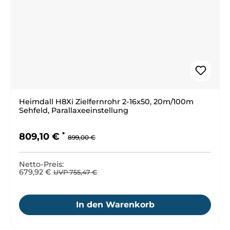
Heimdall H8Xi Zielfernrohr 2-16x50, 20m/100m
Sehfeld, Parallaxeeinstellung
Regulärer Preis:
Verkaufspreis:
809,10 €
899,00 €
Netto-Preis:
679,92 €
UVP 755,47 €
In den Warenkorb