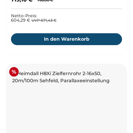
799,00 €
Netto-Preis:
604,29 €
UVP 671,43 €
In den Warenkorb
Rabatt
%