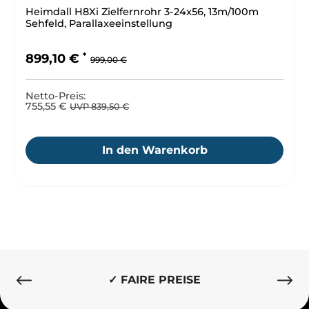
Heimdall H8Xi Zielfernrohr 3-24x56, 13m/100m
Sehfeld, Parallaxeeinstellung
Regulärer Preis:
Verkaufspreis:
899,10 €
999,00 €
Netto-Preis:
755,55 €
UVP 839,50 €
In den Warenkorb
✓ FAIRE PREISE