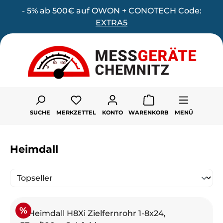
- 5% ab 500€ auf OWON + CONOTECH Code:
Zum Hauptinhalt springen
EXTRA5
Du hast 0 Produkte auf dem Merk
SUCHE
MERKZETTEL
KONTO
WARENKORB
MENÜ
Heimdall
Rabatt
%