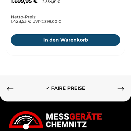
Verkaufspreis:
1.699,95 €
2.854,81 €
Netto-Preis:
1.428,53 €
UVP 2.399,00 €
In den Warenkorb
✓ BESTE QUALITÄT