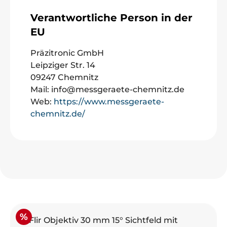
Verantwortliche Person in der
EU
Präzitronic GmbH
Leipziger Str. 14
09247 Chemnitz
Mail: info@messgeraete-chemnitz.de
Web:
https://www.messgeraete-
chemnitz.de/
Produktgalerie überspringen
Rabatt
%