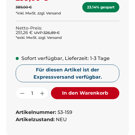
389,00 €
23.14% gespart
*inkl. MwSt. zzgl. Versand
Netto-Preis:
251,26 €
UVP 326,89 €
*exkl. MwSt. zzgl. Versand
Sofort verfügbar, Lieferzeit: 1-3 Tage
Für diesen Artikel ist der
Expressversand verfügbar.
Produkt Anzahl: Gib den gewünschte
In den Warenkorb
Artikelnummer:
53-159
Artikelzustand:
NEU