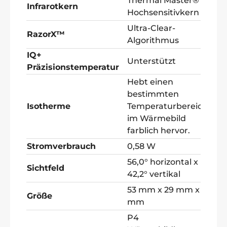
Thermal Master®
Infrarotkern
Hochsensitivkern
Ultra-Clear-
RazorX™
Algorithmus
IQ+
Unterstützt
Präzisionstemperatur
Hebt einen
bestimmten
Isotherme
Temperaturbereich
im Wärmebild
farblich hervor.
Stromverbrauch
0,58 W
56,0° horizontal x
Sichtfeld
42,2° vertikal
53 mm x 29 mm x 11
Größe
mm
P4