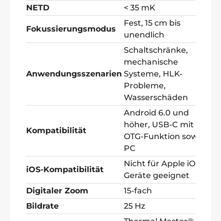
NETD
< 35 mK
Fest, 15 cm bis
Fokussierungsmodus
unendlich
Schaltschränke,
mechanische
Anwendungsszenarien
Systeme, HLK-
Probleme,
Wasserschäden
Android 6.0 und
höher, USB-C mit
Kompatibilität
OTG-Funktion sowie
PC
Nicht für Apple iOS
iOS-Kompatibilität
Geräte geeignet
Digitaler Zoom
15-fach
Bildrate
25 Hz