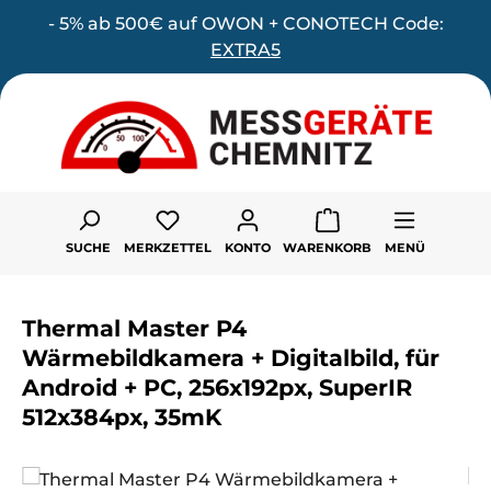
- 5% ab 500€ auf OWON + CONOTECH Code:
Zum Hauptinhalt springen
EXTRA5
Du hast 0 Produkte auf dem Merk
SUCHE
MERKZETTEL
KONTO
WARENKORB
MENÜ
Thermal Master P4
Wärmebildkamera + Digitalbild, für
Android + PC, 256x192px, SuperIR
512x384px, 35mK
Bildergalerie überspringen