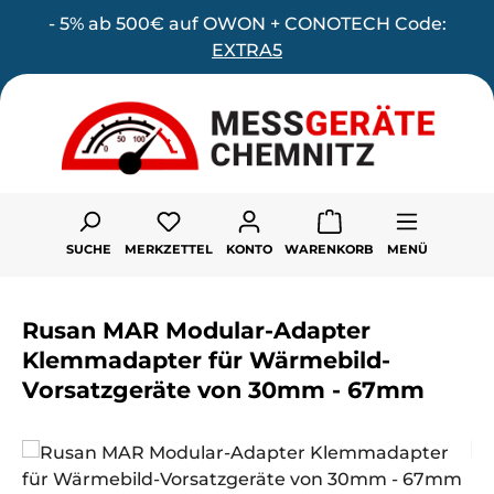
- 5% ab 500€ auf OWON + CONOTECH Code:
Zum Hauptinhalt springen
EXTRA5
Du hast 0 Produkte auf dem Merk
SUCHE
MERKZETTEL
KONTO
WARENKORB
MENÜ
Rusan MAR Modular-Adapter
Klemmadapter für Wärmebild-
Vorsatzgeräte von 30mm - 67mm
Bildergalerie überspringen