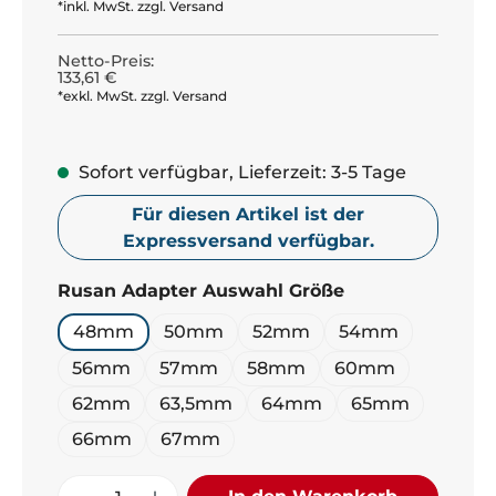
*inkl. MwSt. zzgl. Versand
Netto-Preis:
133,61 €
*exkl. MwSt. zzgl. Versand
Sofort verfügbar, Lieferzeit: 3-5 Tage
Für diesen Artikel ist der
Expressversand verfügbar.
auswählen
Rusan Adapter Auswahl Größe
48mm
50mm
52mm
54mm
56mm
57mm
58mm
60mm
62mm
63,5mm
64mm
65mm
66mm
67mm
Produkt Anzahl: Gib den gewünschte