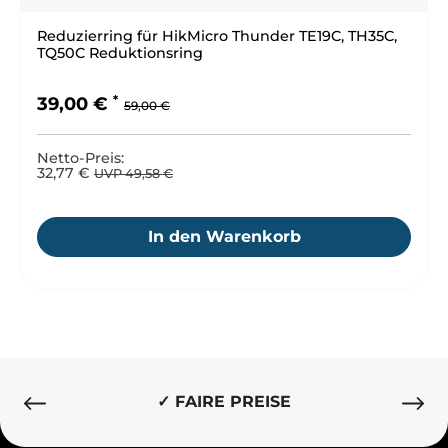
Reduzierring für HikMicro Thunder TE19C, TH35C,
TQ50C Reduktionsring
Regulärer Preis:
Verkaufspreis:
39,00 €
59,00 €
Netto-Preis:
32,77 €
UVP 49,58 €
In den Warenkorb
✓ BESTE QUALITÄT