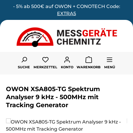
- 5% ab 500€ auf OWON + CONOTECH Code:
Zum Hauptinhalt springen
EXTRA5
Du hast 0 Produkte auf dem Merk
SUCHE
MERKZETTEL
KONTO
WARENKORB
MENÜ
OWON XSA805-TG Spektrum
Analyser 9 kHz - 500MHz mit
Tracking Generator
Bildergalerie überspringen