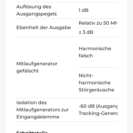
Auflösung des
1 dB
Ausgangspegels
Relativ zu 50 MHz
Ebenheit der Ausgabe
± 3 dB
-30
Harmonische
(Au
falsch
des 
Gen
Mitlaufgenerator
gefälscht
-40
Nicht-
(Au
harmonische
des 
Störgeräusche
Gen
Isolation des
-60 dB (Ausgangsleis
Mitlaufgenerators zur
Tracking-Generators 
Eingangsklemme