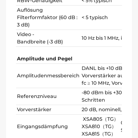
RBW-Genauigkeit
< 5% typisch
Auflösung
Filterformfaktor (60 dB :
< 5 typisch
3 dB)
Video -
10 Hz bis 1 MHz, in 1-3
Bandbreite (-3 dB)
Amplitude und Pegel
DANL bis +10 dBm, 100
Amplitudenmessbereich
Vorverstärker aus DA
fc ≥ 10 MHz, Vorverstä
-80 dBm bis +30 dBm, 
Referenzniveau
Schritten
Vorverstärker
20 dB, nominell, 100 kH
XSA805（TG）
0 bis 4
Eingangsdämpfung
XSA810（TG）
Schrit
XSA815（TG）