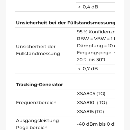
＜ 0,4 dB
Unsicherheit bei der Füllstandsmessung
95 % Konfidenzniveau,
RBW = VBW = 1 kHz, Vo
Dämpfung = 10 dB, -5
Unsicherheit der
Eingangspegel ≤ 0 dBm
Füllstandmessung
20℃ bis 30℃
＜ 0,7 dB
Tracking-Generator
XSA805 (TG)
100 k
Frequenzbereich
XSA810（TG）
100 k
XSA815 (TG)
100 k
Ausgangsleistung
-40 dBm bis 0 dBm
Pegelbereich