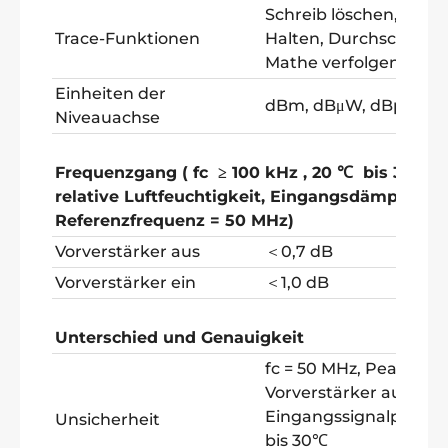
Schreib löschen, Max. 
Trace-Funktionen
Halten, Durchschnitt, 
Mathe verfolgen
Einheiten der
dBm, dBμW, dBpW, dB
Niveauachse
Frequenzgang
(
fc
≥
100 kHz
, 20
℃
bis 30
℃
,
relative Luftfeuchtigkeit, Eingangsdämpfung =
Referenzfrequenz = 50 MHz)
Vorverstärker aus
＜0,7 dB
Vorverstärker ein
＜1,0 dB
Unterschied und Genauigkeit
fc = 50 MHz, Peak-Det
Vorverstärker aus, Dä
Eingangssignalpegel 
Unsicherheit
bis 30℃