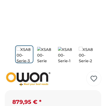
Regulärer Preis:
879,95 €