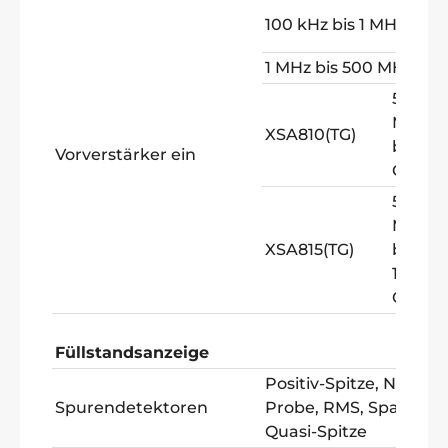
-
100 kHz bis 1 MHz
<
1 MHz bis 500 MHz
-
500
(
MHz
XSA810(TG)
bis 1
Vorverstärker ein
GHz
500
MHz
-
XSA815(TG)
bis
<
1,5
GHz
Füllstandsanzeige
Positiv-Spitze, Negati
Spurendetektoren
Probe, RMS, Spannung
Quasi-Spitze