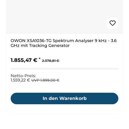
OWON XSA1036-TG Spektrum Analyser 9 kHz - 3.6
GHz mit Tracking Generator
Regulärer Preis:
Verkaufspreis:
1.855,47 €
2.378,81 €
Netto-Preis:
1.559,22 €
UVP 1.999,00 €
In den Warenkorb