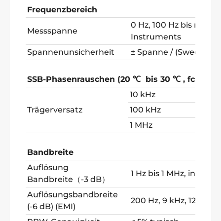
Frequenzbereich
0 Hz, 100 Hz bis max.
Messspanne
Instruments
Spannenunsicherheit
± Spanne / (Sweep-Pun
SSB-Phasenrauschen (20
℃
bis 30
℃
, fc = 50
10 kHz
< -80
Trägerversatz
100 kHz
< -10
1 MHz
< -11
Bandbreite
Auflösung
1 Hz bis 1 MHz, in 1-3-
Bandbreite（-3 dB）
Auflösungsbandbreite
200 Hz, 9 kHz, 120 kHz
(-6 dB) (EMI)