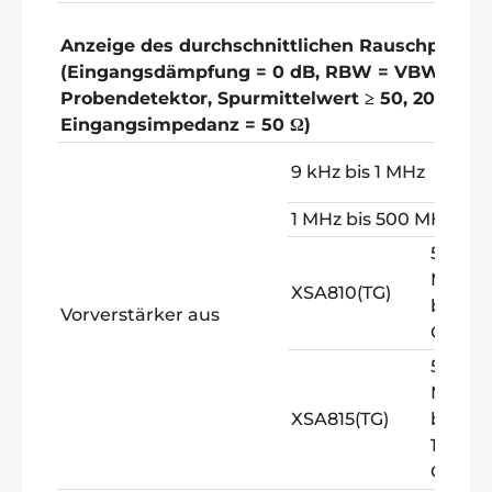
Anzeige des durchschnittlichen Rauschpegels
(Eingangsdämpfung = 0 dB, RBW = VBW = 100
Probendetektor, Spurmittelwert ≥ 50, 20
℃
bi
Eingangsimpedanz = 50 Ω)
-
9 kHz bis 1 MHz
<
1 MHz bis 500 MHz
-
500
(
MHz
XSA810(TG)
bis 1
Vorverstärker aus
GHz
500
MHz
-
XSA815(TG)
bis
<
1,5
GHz