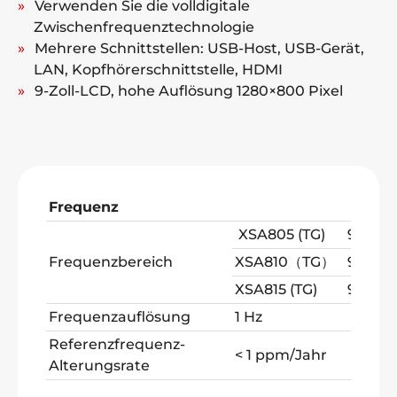
Verwenden Sie die volldigitale
Zwischenfrequenztechnologie
Mehrere Schnittstellen: USB-Host, USB-Gerät,
LAN, Kopfhörerschnittstelle, HDMI
9-Zoll-LCD, hohe Auflösung 1280×800 Pixel
Frequenz
XSA805 (TG)
9 kHz 
Frequenzbereich
XSA810（TG）
9 kHz b
XSA815 (TG)
9 kHz b
Frequenzauflösung
1 Hz
Referenzfrequenz-
< 1 ppm/Jahr
Alterungsrate