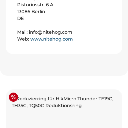
Pistoriusstr. 6 A
13086 Berlin
DE
Mail: info@nitehog.com
Web:
www.nitehog.com
Produktgalerie überspringen
Rabatt
%