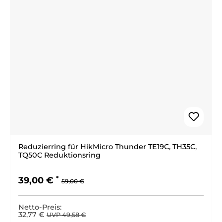
Reduzierring für HikMicro Thunder TE19C, TH35C,
TQ50C Reduktionsring
Regulärer Preis:
Verkaufspreis:
39,00 €
59,00 €
Netto-Preis:
32,77 €
UVP 49,58 €