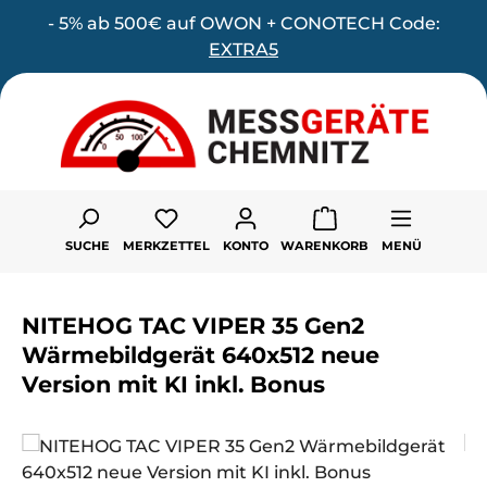
- 5% ab 500€ auf OWON + CONOTECH Code:
Zum Hauptinhalt springen
EXTRA5
Du hast 0 Produkte auf dem Merk
SUCHE
MERKZETTEL
KONTO
WARENKORB
MENÜ
NITEHOG TAC VIPER 35 Gen2
Wärmebildgerät 640x512 neue
Version mit KI inkl. Bonus
Bildergalerie überspringen