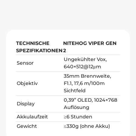
TECHNISCHE
NITEHOG VIPER GEN
SPEZIFIKATIONEN
2
Ungekühlter Vox,
Sensor
640×512@12μm
35mm Brennweite,
Objektiv
F1.1, 17,6 m/100m
Sichtfeld
0,39” OLED, 1024×768
Display
Auflösung
Akkulaufzeit
≥6 Stunden
Gewicht
≤330g (ohne Akku)