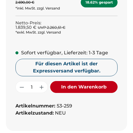
2.690,00 €
18.62% gespart
*inkl. MwSt. zzgl. Versand
Netto-Preis:
1.839,50 €
UVP 2.260,51 €
*exkl. MwSt. zzgl. Versand
Sofort verfügbar, Lieferzeit: 1-3 Tage
Für diesen Artikel ist der
Expressversand verfügbar.
Produkt Anzahl: Gib den gewünschte
In den Warenkorb
Artikelnummer:
53-259
Artikelzustand:
NEU