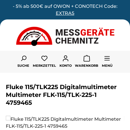
- 5% ab 500€ auf OWON + CONOTECH Code:
Zum Hauptinhalt springen
EXTRA5
Du hast 0 Produkte auf dem Merk
SUCHE
MERKZETTEL
KONTO
WARENKORB
MENÜ
Fluke 115/TLK225 Digitalmultimeter
Multimeter FLK-115/TLK-225-1
4759465
Bildergalerie überspringen