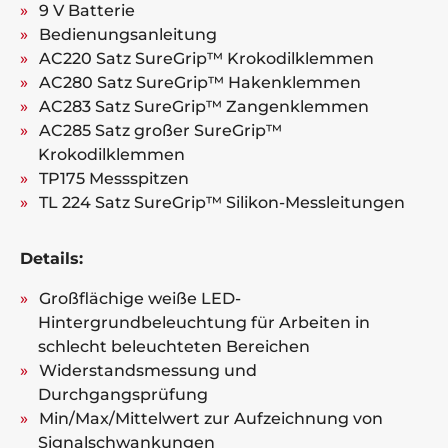
9 V Batterie
Bedienungsanleitung
AC220 Satz SureGrip™ Krokodilklemmen
AC280 Satz SureGrip™ Hakenklemmen
AC283 Satz SureGrip™ Zangenklemmen
AC285 Satz großer SureGrip™
Krokodilklemmen
TP175 Messspitzen
TL 224 Satz SureGrip™ Silikon-Messleitungen
Details:
Großflächige weiße LED-
Hintergrundbeleuchtung für Arbeiten in
schlecht beleuchteten Bereichen
Widerstandsmessung und
Durchgangsprüfung
Min/Max/Mittelwert zur Aufzeichnung von
Signalschwankungen