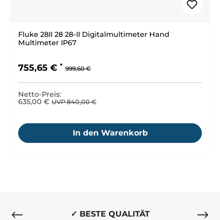
Fluke 28II 28 28-II Digitalmultimeter Hand
Multimeter IP67
Regulärer Preis:
Verkaufspreis:
755,65 €
999,60 €
Netto-Preis:
635,00 €
UVP 840,00 €
In den Warenkorb
✓ BESTE QUALITÄT