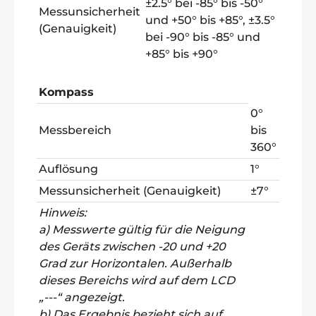
±2.5° bei -85° bis -50°
Messunsicherheit
und +50° bis +85°, ±3.5°
(Genauigkeit)
bei -90° bis -85° und
+85° bis +90°
Kompass
0°
Messbereich
bis
360°
Auflösung
1°
Messunsicherheit (Genauigkeit)
±7°
Hinweis:
a) Messwerte gültig für die Neigung
des Geräts zwischen -20 und +20
Grad zur Horizontalen. Außerhalb
dieses Bereichs wird auf dem LCD
„---“ angezeigt.
b) Das Ergebnis bezieht sich auf