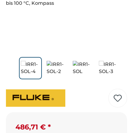
Regulärer Preis:
486,71 €