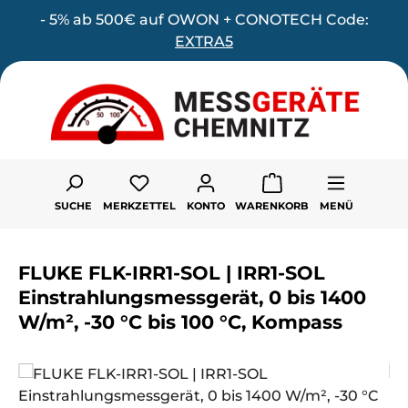
- 5% ab 500€ auf OWON + CONOTECH Code:
Zum Hauptinhalt springen
EXTRA5
Du hast 0 Produkte auf dem Merk
SUCHE
MERKZETTEL
KONTO
WARENKORB
MENÜ
FLUKE FLK-IRR1-SOL | IRR1-SOL
Einstrahlungsmessgerät, 0 bis 1400
W/m², -30 °C bis 100 °C, Kompass
Bildergalerie überspringen