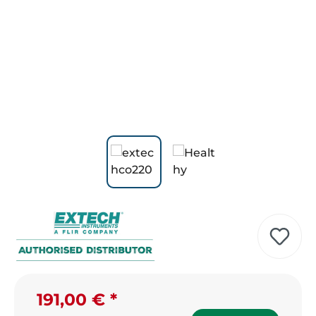
191,00 €
Verkaufspreis: