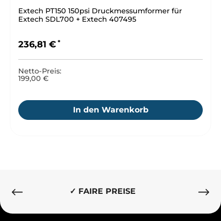
Extech PT150 150psi Druckmessumformer für
Extech SDL700 + Extech 407495
Regulärer Preis:
236,81 €
Netto-Preis:
199,00 €
In den Warenkorb
✓ BESTE QUALITÄT