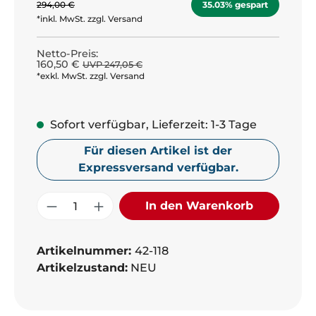
294,00 €
35.03% gespart
*inkl. MwSt. zzgl. Versand
Netto-Preis:
160,50 €
UVP 247,05 €
*exkl. MwSt. zzgl. Versand
Sofort verfügbar, Lieferzeit: 1-3 Tage
Für diesen Artikel ist der
Expressversand verfügbar.
Produkt Anzahl: Gib den gewünschte
In den Warenkorb
Artikelnummer:
42-118
Artikelzustand:
NEU