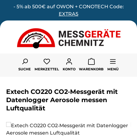
- 5% ab 500€ auf OWON + CONOTECH Code:
Zum Hauptinhalt springen
EXTRA5
Du hast 0 Produkte auf dem Merk
SUCHE
MERKZETTEL
KONTO
WARENKORB
MENÜ
Extech CO220 CO2‐Messgerät mit
Datenlogger Aerosole messen
Luftqualität
Bildergalerie überspringen